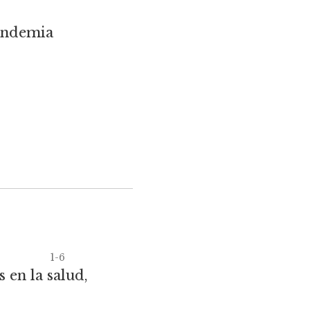
pandemia
1-6
 en la salud,