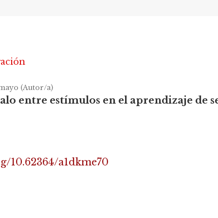
gación
mayo (Autor/a)
alo entre estímulos en el aprendizaje de s
org/10.62364/a1dkme70