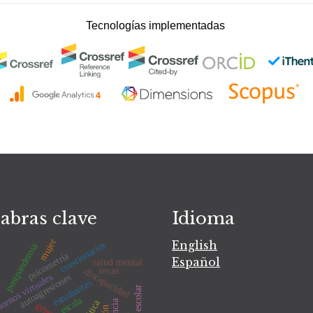
Tecnologías implementadas
abras clave
Idioma
mujer
English
cuestionarios
postpandemia
ios
psicometría
Español
salud mental
ievas
discapacidad
ornos virtuales
autoagresiones
estudiantes
escala
ética
género