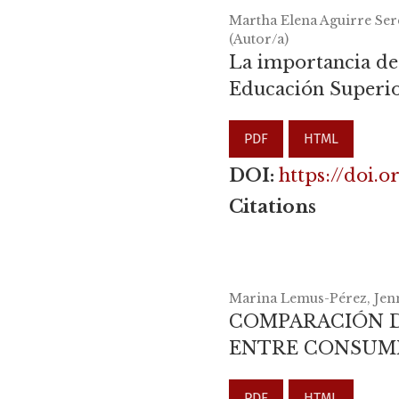
Martha Elena Aguirre Sere
(Autor/a)
La importancia de 
Educación Superi
PDF
HTML
DOI:
https://doi.
Citations
Marina Lemus-Pérez, Jenn
COMPARACIÓN D
ENTRE CONSUMI
PDF
HTML