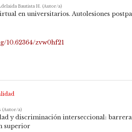
delaida Bautista H. (Autor/a)
virtual en universitarios. Autolesiones post
org/10.62364/zvw0hf21
alidad
 (Autor/a)
ad y discriminación interseccional: barreras
n superior