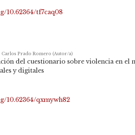
rg/10.62364/tf7caq08
 Carlos Prado Romero (Autor/a)
ación del cuestionario sobre violencia en el 
les y digitales
org/10.62364/qxmywh82