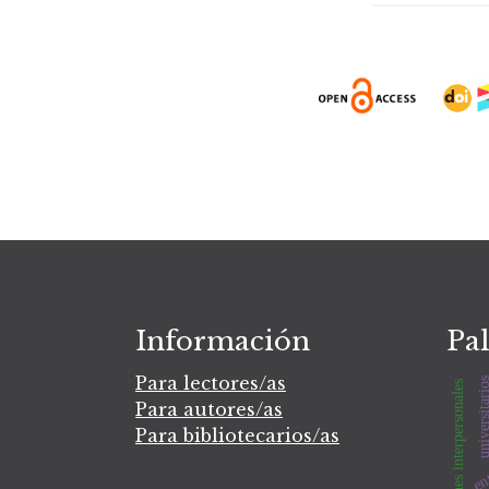
Información
Pal
Para lectores/as
universitar
relaciones interpersonales
Para autores/as
ent
Para bibliotecarios/as