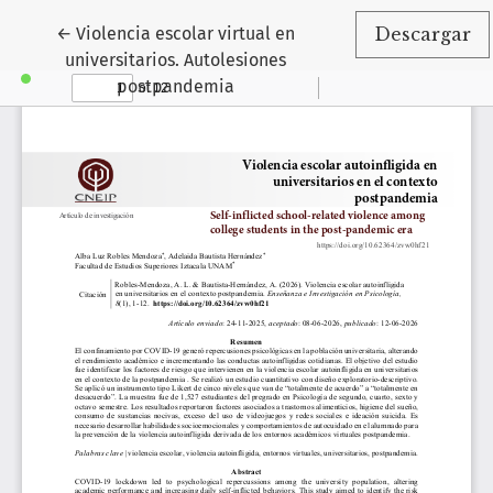
Volver a los detalles del artículo
←
Violencia escolar virtual en
Descargar
universitarios. Autolesiones
postpandemia