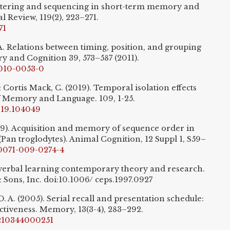
lustering and sequencing in short-term memory and
 Review, 119(2), 223–271.
71
, A. Relations between timing, position, and grouping
 and Cognition 39, 573–587 (2011).
-010-0053-0
 Cortis Mack, C. (2019). Temporal isolation effects
of Memory and Language. 109, 1-25.
2019.104049
09). Acquisition and memory of sequence order in
an troglodytes). Animal Cognition, 12 Suppl 1, S59–
10071-009-0274-4
n verbal learning contemporary theory and research.
Sons, Inc. doi:10.1006/ ceps.1997.0927
 A. (2005). Serial recall and presentation schedule:
nctiveness. Memory, 13(3-4), 283–292.
8210344000251