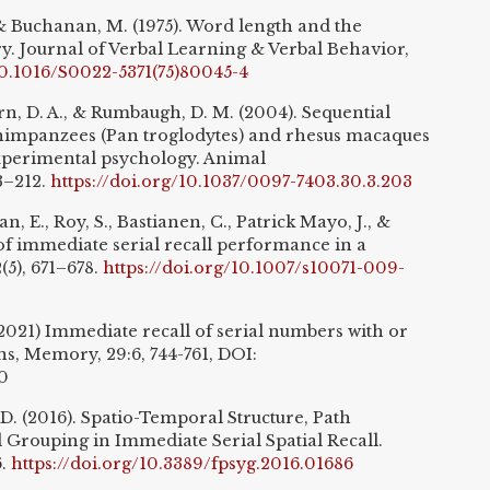
& Buchanan, M. (1975). Word length and the
y. Journal of Verbal Learning & Verbal Behavior,
10.1016/S0022-5371(75)80045-4
urn, D. A., & Rumbaugh, D. M. (2004). Sequential
himpanzees (Pan troglodytes) and rhesus macaques
experimental psychology. Animal
3–212.
https://doi.org/10.1037/0097-7403.30.3.203
n, E., Roy, S., Bastianen, C., Patrick Mayo, J., &
 of immediate serial recall performance in a
5), 671–678.
https://doi.org/10.1007/s10071-009-
2021) Immediate recall of serial numbers with or
ns, Memory, 29:6, 744-761, DOI:
0
, D. (2016). Spatio-Temporal Structure, Path
l Grouping in Immediate Serial Spatial Recall.
6.
https://doi.org/10.3389/fpsyg.2016.01686