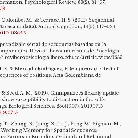
ormation. Psychological Review, 63(2), 81–97.
158
, Colombo, M., & Terrace, H. S. (2011). Sequential
caca mulatta). Animal Cognition, 14(3), 317–324.
-010-0365-2
prendizaje serial de secuencias basadas en la
omponentes. Revista Iberoamericana de Psicología,
s:// reviberopsicologia.ibero.edu.co/article/view/1683
. E. & Mercado Rodríguez, F. (en prensa). Effect of
 sequences of positions. Acta Colombiana de
 J., & Seed, A. M. (2019). Chimpanzees flexibly update
ow susceptibility to distraction in the self-
s. Biological Sciences, 286(1907), 20190715.
019.0715
, T., Zhang, B., Jiang, X., Li, J., Fang, W., Sigman, M.,
). Working Memory for Spatial Sequences:
y Factors in Encoding Ordinal and Relational