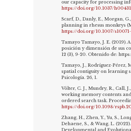
our capacity for processing inf
https://doi.org/10.1037/h0043
Scarf, D., Danly, E., Morgan, G.
planning in rhesus monkeys (Ma
https://doi.org/10.1007/s10071
Tamayo Tamayo, J. E. (2019). A
posición y dimensión de sus c
12 (3), 9-20. Obtenido de: http
Tamayo, J., Rodríguez-Pérez, M
spatial contiguity on learning
Psicología. 26, 1.
Völter, C. J., Mundry, R., Call,
working memory contents and sh
ordered search task. Proceeding
https://doi.org/10.1098/rspb.2
Zhang, H., Zhen, Y., Yu, S., Long
Dehaene, S., & Wang, L. (2022
Developmental and Evolutionar