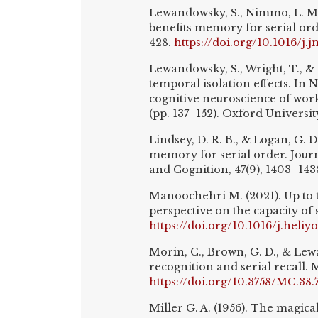
Lewandowsky, S., Nimmo, L. M.
benefits memory for serial or
428.
https://doi.org/10.1016/j.
Lewandowsky, S., Wright, T., & 
temporal isolation effects. In N
cognitive neuroscience of wor
(pp. 137–152). Oxford Universit
Lindsey, D. R. B., & Logan, G. D
memory for serial order. Jour
and Cognition, 47(9), 1403–143
Manoochehri M. (2021). Up to 
perspective on the capacity of
https://doi.org/10.1016/j.heli
Morin, C., Brown, G. D., & Lewa
recognition and serial recall.
https://doi.org/10.3758/MC.38.
Miller G. A. (1956). The magic