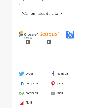
0
Más formatos de cita
0
0
##plugins.generic.shariff.share##
tweet
compartir
compartir
pin it
compartir
mail
flip it