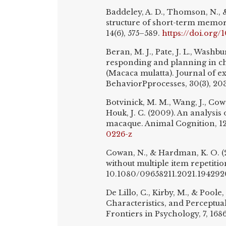
Baddeley, A. D., Thomson, N., 
structure of short-term memor
14(6), 575–589.
https://doi.org/
Beran, M. J., Pate, J. L., Washb
responding and planning in c
(Macaca mulatta). Journal of 
BehaviorPprocesses, 30(3), 20
Botvinick, M. M., Wang, J., Cowa
Houk, J. C. (2009). An analysis
macaque. Animal Cognition, 12(
0226-z
Cowan, N., & Hardman, K. O. (
without multiple item repetitio
10.1080/09658211.2021.194292
De Lillo, C., Kirby, M., & Poole
Characteristics, and Perceptua
Frontiers in Psychology, 7, 168