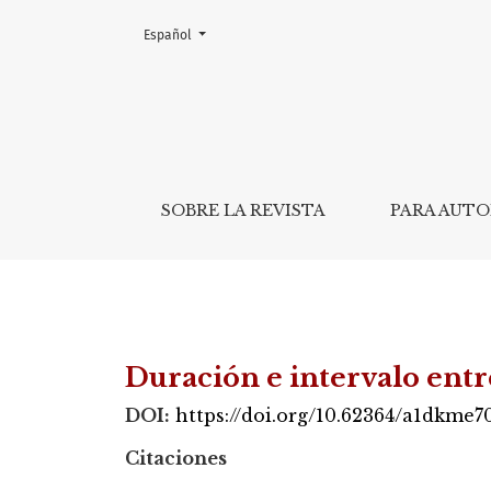
Cambiar el idioma. El actual es:
Español
<b>Duración e intervalo entre estímu
SOBRE LA REVISTA
PARA AUT
Duración e intervalo entr
DOI:
https://doi.org/10.62364/a1dkme7
Citaciones