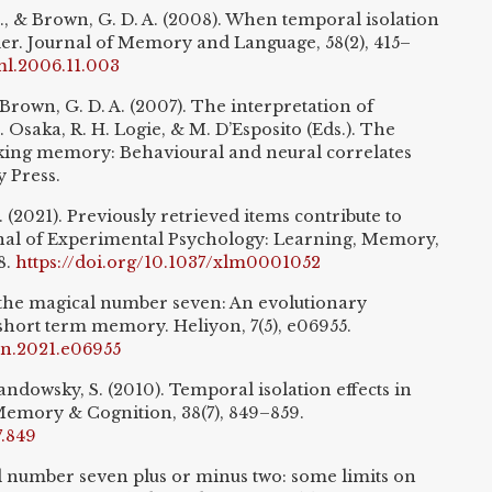
, & Brown, G. D. A. (2008). When temporal isolation
der. Journal of Memory and Language, 58(2), 415–
jml.2006.11.003
Brown, G. D. A. (2007). The interpretation of
. Osaka, R. H. Logie, & M. D’Esposito (Eds.). The
king memory: Behavioural and neural correlates
y Press.
. (2021). Previously retrieved items contribute to
nal of Experimental Psychology: Learning, Memory,
8.
https://doi.org/10.1037/xlm0001052
the magical number seven: An evolutionary
 short term memory. Heliyon, 7(5), e06955.
yon.2021.e06955
ndowsky, S. (2010). Temporal isolation effects in
 Memory & Cognition, 38(7), 849–859.
7.849
al number seven plus or minus two: some limits on