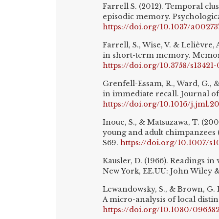
Farrell S. (2012). Temporal c
episodic memory. Psychological
https://doi.org/10.1037/a00273
Farrell, S., Wise, V. & Lelièvre
in short-term memory. Memory
https://doi.org/10.3758/s13421
Grenfell-Essam, R., Ward, G., &
in immediate recall. Journal 
https://doi.org/10.1016/j.jml.
Inoue, S., & Matsuzawa, T. (20
young and adult chimpanzees (P
S69.
https://doi.org/10.1007/s
Kausler, D. (1966). Readings i
New York, EE.UU: John Wiley & 
Lewandowsky, S., & Brown, G. D.
A micro-analysis of local disti
https://doi.org/10.1080/0965