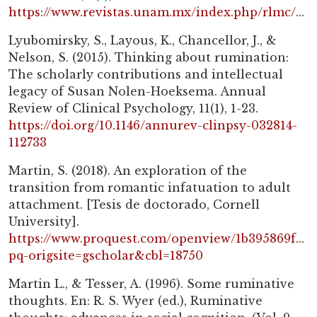
https://www.revistas.unam.mx/index.php/rlmc/article/view/55207
Lyubomirsky, S., Layous, K., Chancellor, J., &
Nelson, S. (2015). Thinking about rumination:
The scholarly contributions and intellectual
legacy of Susan Nolen-Hoeksema. Annual
Review of Clinical Psychology, 11(1), 1-23.
https://doi.org/10.1146/annurev-clinpsy-032814-
112733
Martin, S. (2018). An exploration of the
transition from romantic infatuation to adult
attachment. [Tesis de doctorado, Cornell
University].
https://www.proquest.com/openview/1b395869fb65
pq-origsite=gscholar&cbl=18750
Martin L., & Tesser, A. (1996). Some ruminative
thoughts. En: R. S. Wyer (ed.), Ruminative