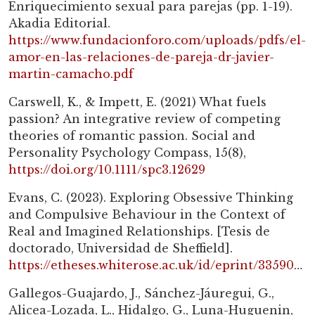
Enriquecimiento sexual para parejas (pp. 1-19).
Akadia Editorial.
https://www.fundacionforo.com/uploads/pdfs/el-
amor-en-las-relaciones-de-pareja-dr-javier-
martin-camacho.pdf
Carswell, K., & Impett, E. (2021) What fuels
passion? An integrative review of competing
theories of romantic passion. Social and
Personality Psychology Compass, 15(8),
https://doi.org/10.1111/spc3.12629
Evans, C. (2023). Exploring Obsessive Thinking
and Compulsive Behaviour in the Context of
Real and Imagined Relationships. [Tesis de
doctorado, Universidad de Sheffield].
https://etheses.whiterose.ac.uk/id/eprint/33590/1/Evans%20Chloe%20176.20.pdf
Gallegos-Guajardo, J., Sánchez-Jáuregui, G.,
Alicea-Lozada, L., Hidalgo, G., Luna-Huguenin,