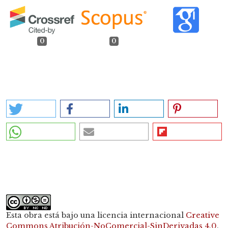
0
0
##plugins.generic.shariff.share##
Esta obra está bajo una licencia internacional
Creative
Commons Atribución-NoComercial-SinDerivadas 4.0
.