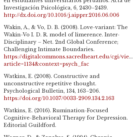
en estudiantes universitarios peruanos. Acta de
Investigación Psicológica, 6, 2430–2439.
http://dx.doi.org/10.1016/j.aipprr.2016.06.006
Wakin, A., & Vo, D. B. (2008). Love-variant: The
Wakin-Vo I. D. R. model of limerence. Inter-
Disciplinary – Net. 2nd Global Conference;
Challenging Intimate Boundaries.
https://digitalcommons.sacredheart.edu/cgi/viewc
article=1134&context=psych_fac
Watkins, E. (2008). Constructive and
unconstructive repetitive thought.
Psychological Bulletin, 134, 163–206.
https://doi.org/10.1037/0033-2909.134.2.163
Watkins, E. (2016). Rumination-Focused
Cognitive-Behavioral Therapy for Depression.
Editorial Guildford.