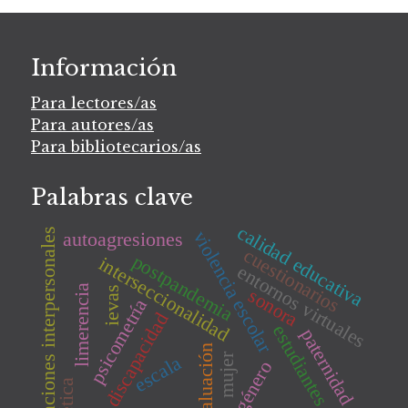
Información
Para lectores/as
Para autores/as
Para bibliotecarios/as
Palabras clave
calidad educativa
relaciones interpersonales
violencia escolar
autoagresiones
cuestionarios
postpandemia
interseccionalidad
entornos virtuales
limerencia
ievas
sonora
psicometría
discapacidad
estudiantes
paternidad
evaluación
mujer
escala
género
ética