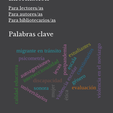
Para lectores/as
Para autores/as
Para bibliotecarios/as
Palabras clave
estudiantes
violencia en el noviazgo
postpandemia
cuestionarios
migrante en tránsito
psicometría
escala
autoagresiones
interseccionalidad
ievas
violencia escolar
calidad educativa
género
discapacidad
universitarios
mujer
evaluación
sonora
ética