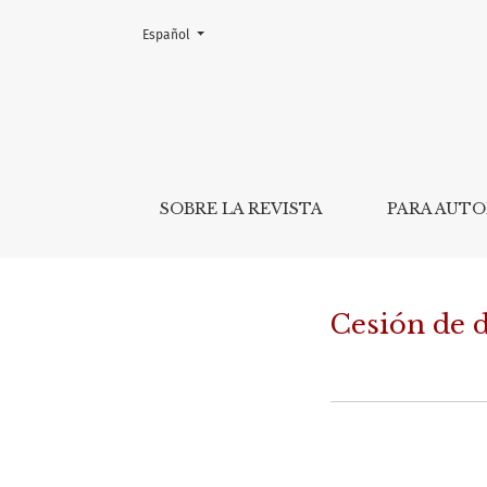
Cambiar el idioma. El actual es:
Español
Cesión de de
SOBRE LA REVISTA
PARA AUT
Cesión de 