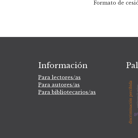
Formato de cesi
Información
Pal
Para lectores/as
discriminación percibida
Para autores/as
univers
Para bibliotecarios/as
dis