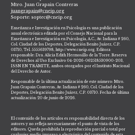
Mtro. Juan Grapain Contreras
juangrapain@cneip.org
Soporte: soptec@cneip.org
Enseñanza e Investigación en Psicología es una publicación
anual electrónica editada por el Consejo Nacional para la
Enseñanza e Investigación en Psicología, A.C., Av. Indiana # 260,
Col. Ciudad de los Deportes, Delegación Benito Juárez, C.P.
03710, Tel. 5555639798, http://www.cneip.org. Editora
responsable: Dra. Alicia Edith Hermosillo de la Torre. Reserva
de Derechos al Uso Exclusivo 04-2026-062518530900-203,
ISSN EN TRÁMITE, ambos otorgados por el Instituto Nacional
del Derecho de Autor.
Responsable de la última actualización de este número: Mtro.
Juan Grapain Contreras, Av. Indiana # 260, Col. Ciudad de los
Deportes, Delegación Benito Juárez, C.P. 03710. Fecha de última
actualización: 20 de junio de 2026.
El contenido de los artículos es responsabilidad directa de los
autores y no refleja necesariamente el punto de vista de los
editores. Queda prohibida la reproducción parcial o total por
cualquier medio impreso o electrónico del contenido de esta