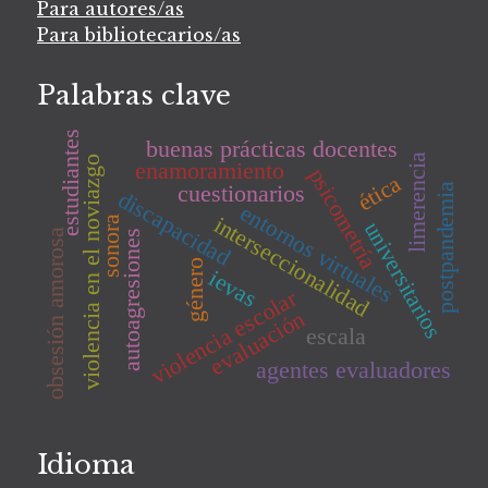
Para autores/as
Para bibliotecarios/as
Palabras clave
estudiantes
buenas prácticas docentes
limerencia
violencia en el noviazgo
enamoramiento
psicometría
ética
postpandemia
cuestionarios
discapacidad
entornos virtuales
interseccionalidad
sonora
universitarios
obsesión amorosa
autoagresiones
género
ievas
violencia escolar
evaluación
escala
agentes evaluadores
Idioma