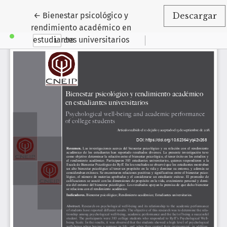
Volver a los detalles del artículo
←
Bienestar psicológico y
Descargar
rendimiento académico en
estudiantes universitarios