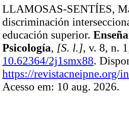
LLAMOSAS-SENTÍES, Maria
discriminación intersecciona
educación superior.
Enseñan
Psicología
,
[S. l.]
, v. 8, n.
10.62364/2j1smx88
. Dispo
https://revistacneipne.org/
Acesso em: 10 aug. 2026.