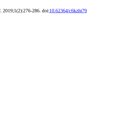
.
2019;1(2):276-286. doi:
10.62364/c6kzht79