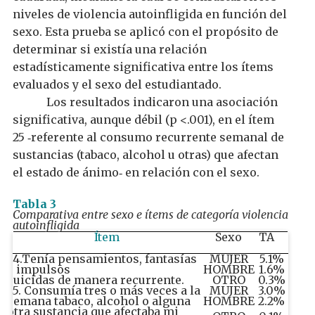
niveles de violencia autoinfligida en función del
sexo. Esta prueba se aplicó con el propósito de
determinar si existía una relación
estadísticamente significativa entre los ítems
evaluados y el sexo del estudiantado.
Los resultados indicaron una asociación
significativa, aunque débil (p <.001), en el ítem
25
referente al consumo recurrente semanal de
-
sustancias (tabaco, alcohol u otras) que afectan
el estado de ánimo
en relación con el sexo
.
-
Tabla 3
Comparativa entre sexo e ítems de categoría violencia
autoinfligida
Ítem
Sexo
TA
DA
24.Tenía pensamientos, fantasías
MUJER
5.1%
11.8
o impulsos
HOMBRE
1.6%
4.3
suicidas de manera recurrente.
OTRO
0.3%
0.3
25. Consumía tres o más veces a la
MUJER
3.0%
5.3
semana tabaco, alcohol o alguna
HOMBRE
2.2%
3.3
otra sustancia que afectaba mi