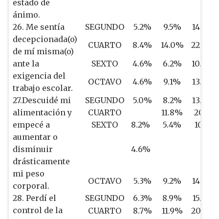
estado de
ánimo.
26. Me sentía
SEGUNDO
5.2%
9.5%
14.7%
decepcionada(o)
CUARTO
8.4%
14.0%
22.4%
de mí misma(o)
ante la
SEXTO
4.6%
6.2%
10.8%
exigencia del
OCTAVO
4.6%
9.1%
13.7%
trabajo escolar.
27.Descuidé mi
SEGUNDO
5.0%
8.2%
13.2%
alimentación y
CUARTO
11.8%
20%
empecé a
SEXTO
8.2%
5.4%
10%
aumentar o
disminuir
4.6%
drásticamente
mi peso
OCTAVO
5.3%
9.2%
14.5%
corporal.
28. Perdí el
SEGUNDO
6.3%
8.9%
15.2%
control de la
CUARTO
8.7%
11.9%
20.6%