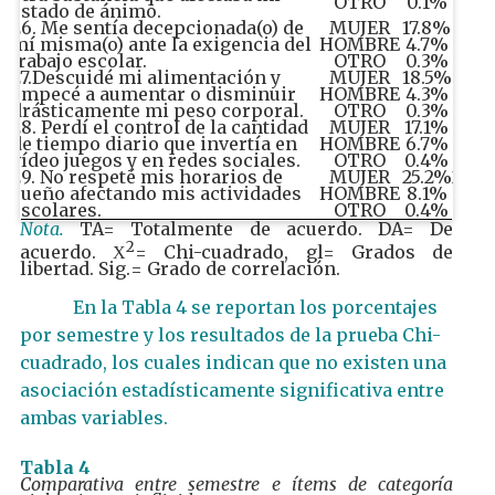
OTRO
0.1%
0.1
estado de ánimo.
26. Me sentía decepcionada(o) de
MUJER
17.8%
27.8
mí misma(o) ante la exigencia del
HOMBRE
4.7%
11.0
trabajo escolar.
OTRO
0.3%
0.1
27.Descuidé mi alimentación y
MUJER
18.5%
25.3
empecé a aumentar o disminuir
HOMBRE
4.3%
8.8
drásticamente mi peso corporal.
OTRO
0.3%
0.4
28. Perdí el control de la cantidad
MUJER
17.1%
25.0
de tiempo diario que invertía en
HOMBRE
6.7%
10.0
vídeo juegos y en redes sociales.
OTRO
0.4%
0.3
29. No respeté mis horarios de
MUJER
25.2%
24.9
sueño afectando mis actividades
HOMBRE
8.1%
11.5
escolares.
OTRO
0.4%
0.3
Nota.
TA= Totalmente de acuerdo. DA= De
2
acuerdo. Χ
= Chi-cuadrado, gl= Grados de
libertad. Sig.= Grado de correlación.
En la Tabla 4 se reportan los porcentajes
por semestre y los resultados de la prueba Chi-
cuadrado, los cuales indican que no existen una
asociación estadísticamente significativa entre
ambas variables.
Tabla 4
Comparativa entre semestre e ítems de categoría