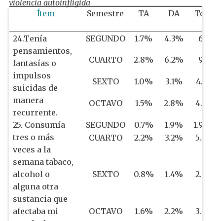
violencia autoinfligida
Ítem
Semestre
TA
DA
Total
24.Tenía
SEGUNDO
1.7%
4.3%
6%
pensamientos,
CUARTO
2.8%
6.2%
9%
fantasías o
impulsos
SEXTO
1.0%
3.1%
4.1%
suicidas de
manera
OCTAVO
1.5%
2.8%
4.3%
recurrente.
25. Consumía
SEGUNDO
0.7%
1.9%
1.97%
tres o más
CUARTO
2.2%
3.2%
5.4%
veces a la
semana tabaco,
alcohol o
SEXTO
0.8%
1.4%
2.2%
alguna otra
sustancia que
afectaba mi
OCTAVO
1.6%
2.2%
3.8%