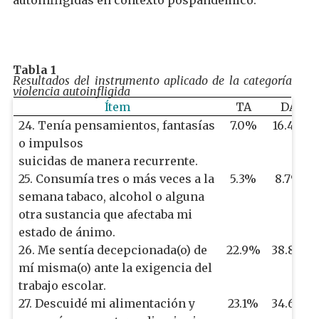
autoinfligidas en contexto pospandémico.
Tabla 1
Resultados del instrumento aplicado de la categoría
violencia autoinfligida
Ítem
TA
DA
24. Tenía pensamientos, fantasías
7.0%
16.4%
o impulsos
suicidas de manera recurrente.
25. Consumía tres o más veces a la
5.3%
8.7%
semana tabaco, alcohol o alguna
otra sustancia que afectaba mi
estado de ánimo.
26. Me sentía decepcionada(o) de
22.9%
38.8%
mí misma(o) ante la exigencia del
trabajo escolar.
27. Descuidé mi alimentación y
23.1%
34.6%