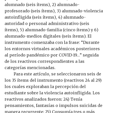
alumnado
(seis
ítems
)
, 2
)
a
lumnado-
profesorado
(seis
ítems
)
, 3
)
a
lumnado-violencia
autoinfligida
(seis
ítems
)
, 4
)
a
lumnado-
autoridad
o personal
administrativo
(seis
ítems
)
, 5
)
a
lumnado-familia
(cinco
ítems
)
y 6
)
a
lumnado-medios digitales
(seis
ítems
). El
instrumento comenzaba con la frase: “
Durante
los entornos virtuales académicos
posteriores
al período
pandémico por COVID-19…
” seguida
de los reactivos correspondientes a las
categorías mencionadas.
Para este artículo, se seleccionaron seis de
los 35 ítems del instrumento (reactivos 24 al 29)
los cuales exploraban la percepción del
estudiante sobre la violencia autoinfligida. Los
reactivos analizados fueron
:
24)
Tenía
pensamientos, fantasías o impulsos
suicidas de
manera recurrente
;
25) Consumía tres o más