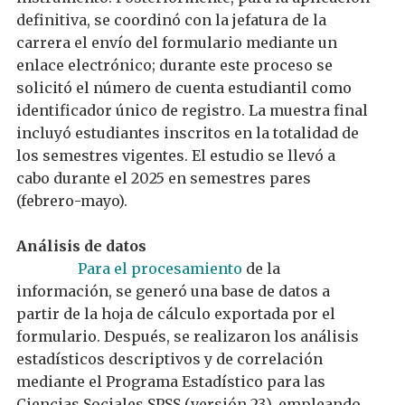
definitiva,
se
coordinó con
la jefatura de
la
carrera
el envío del formulario mediante un
enlace electrónico; durante este proceso se
solicitó
el
número de cuenta
estudiantil
como
identificador único
de registro.
La muestra final
incluyó
estudiantes
inscrit
os
en
la totalidad de
los semestres vigentes
.
El estudio se llevó a
cabo durante el 2025 en semestres pares
(febrero-mayo).
Análisis de datos
Para el procesamiento
de
la
información, se
generó
una base de datos
a
partir de la
hoja de
cálculo exportada por el
formulario. Después,
se realizaron
los
análisis
estadísticos descriptivos y de correlación
mediante el
P
rograma
Estadístico para las
Ciencias Sociales
SPSS
(
versión 23
), empleando