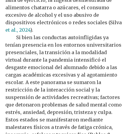
falta de ejercicio, la ingesta desmesurada de
alimentos chatarra o azúcares, el consumo
excesivo de alcohol y el uso abusivo de
dispositivos electrónicos o redes sociales (Silva
et al., 2024
).
Si bien las conductas autoinfligidas ya
tenían presencia en los entornos universitarios
presencial
es, la
transición a la modalidad
virtual
durante la pandemia intensificó e
l
desgaste emocional
del alumnado debido a las
cargas
académicas
excesivas
y al agotamiento
escolar. A este panorama se sumaron la
restricción de la interacción social y la
suspensión de actividades recreativas; factores
que detonaron problemas de
salud mental
como
estrés
,
ansiedad,
depresión,
tristeza y
culpa
.
Estos estados se manifestaron mediante
malestares físicos
a través de fatiga crónica
,