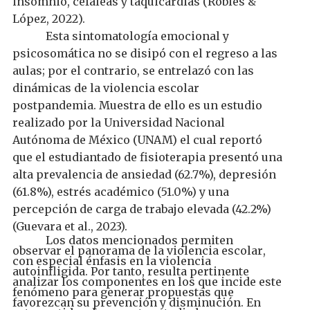
insomnio,
cefaleas
y taquicardias
(
Robles &
López
, 2022
).
Esta sintomatología emocional y
psicosomática no se disipó con el regreso a las
aulas; por el contrario, se entrelazó con las
dinámicas de la violencia escolar
postpandemia. Muestra de ello es un estudio
realizado por la
Universidad Nacional
Autónoma de México (UNAM) el cual reportó
que el estudiantado de fisioterapia presentó una
alta prevalencia de
ansiedad
(62.7%), depresión
(61.8%), estrés académico (51.0%) y una
percepción de carga de trabajo elevada (42.2%)
(Guevara
et al., 2023).
Los datos mencionados permiten
observar el panorama de la violencia escolar
,
con especial
énfasis en la violencia
autoinfligida
. Por tanto,
resulta
pertinente
analizar
los componentes
en los que incide este
fenómeno para
generar propuestas que
favorezcan
su prevención y disminución. En