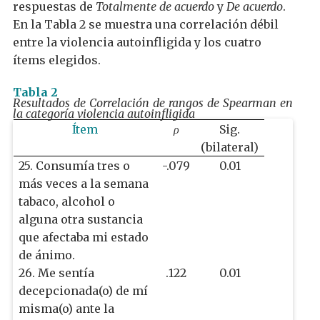
respuestas de
Totalmente de acuerdo
y
De acuerdo
.
En la Tabla 2 se muestra una correlación débil
entre la violencia autoinfligida y los cuatro
ítems elegidos.
Tabla 2
Resultados de Correlación de rangos de Spearman en
la categoría violencia autoinfligida
Ítem
ρ
Sig.
(bilateral)
25. Consumía tres o
-.079
0.01
más veces a la semana
tabaco, alcohol o
alguna otra sustancia
que afectaba mi estado
de ánimo.
26. Me sentía
.122
0.01
decepcionada(o) de mí
misma(o) ante la